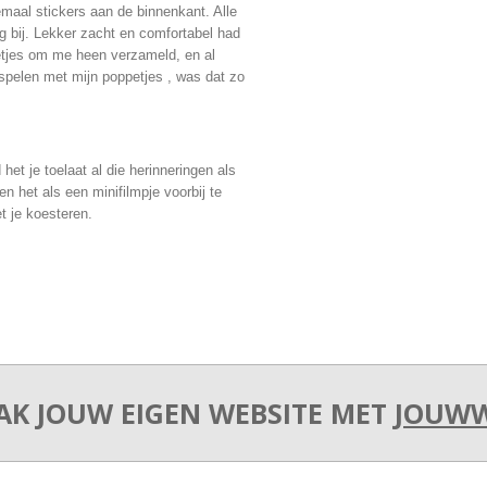
maal stickers aan de binnenkant. Alle
g bij. Lekker zacht en comfortabel had
etjes om me heen verzameld, en al
 spelen met mijn poppetjes , was dat zo
 het je toelaat al die herinneringen als
n het als een minifilmpje voorbij te
t je koesteren.
K JOUW EIGEN WEBSITE MET
JOUW