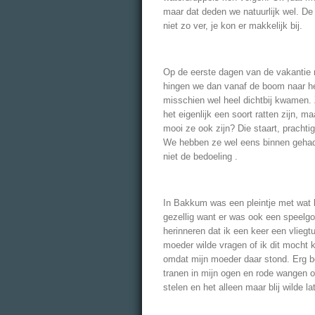
maar dat deden we natuurlijk wel. De 
niet zo ver, je kon er makkelijk bij.
Op de eerste dagen van de vakantie 
hingen we dan vanaf de boom naar he
misschien wel heel dichtbij kwamen. Z
het eigenlijk een soort ratten zijn, 
mooi ze ook zijn? Die staart, prachtig.
We hebben ze wel eens binnen gehad
niet de bedoeling .
In Bakkum was een pleintje met wat k
gezellig want er was ook een speelg
herinneren dat ik een keer een vliegt
moeder wilde vragen of ik dit mocht k
omdat mijn moeder daar stond. Erg b
tranen in mijn ogen en rode wangen o
stelen en het alleen maar blij wilde l