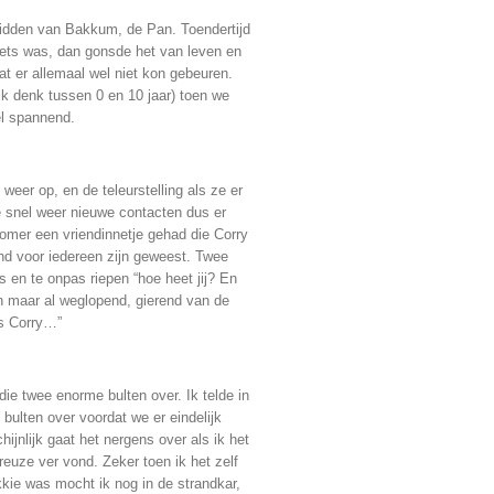
midden van Bakkum, de Pan. Toendertijd
 iets was, dan gonsde het van leven en
t er allemaal wel niet kon gebeuren.
(ik denk tussen 0 en 10 jaar) toen we
el spannend.
weer op, en de teleurstelling als ze er
e snel weer nieuwe contacten dus er
zomer een vriendinnetje gehad die Corry
nd voor iedereen zijn geweest. Twee
s en te onpas riepen “hoe heet jij? En
n maar al weglopend, gierend van de
is Corry…”
ie twee enorme bulten over. Ik telde in
bulten over voordat we er eindelijk
jnlijk gaat het nergens over als ik het
reuze ver vond. Zeker toen ik het zelf
kie was mocht ik nog in de strandkar,