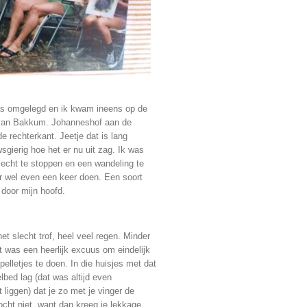
as omgelegd en ik kwam ineens op de
d van Bakkum. Johanneshof aan de
 rechterkant. Jeetje dat is lang
sgierig hoe het er nu uit zag. Ik was
 echt te stoppen en een wandeling te
r wel even een keer doen. Een soort
 door mijn hoofd.
et slecht trof, heel veel regen. Minder
t was een heerlijk excuus om eindelijk
pelletjes te doen. In die huisjes met dat
elbed lag (dat was altijd even
liggen) dat je zo met je vinger de
cht niet, want dan kreeg je lekkage,