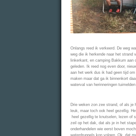
Onlangs reed ik verkeerd. De weg w
weg die ik herkende naar het stran
linkerkant, en camping Bakkum aan de
geleden. Ik reed nog even door, nieuw
aan het werk dus ik had geen tijd om
maken maar dat ga ik binnenkort daa
waterval van herinneringen tuimelden
Drie weken zon zee strand, of als je h
leuk, maar toch ook heel gezellig. He
heel gezellig te knutselen, lezen of s
zeil op het dak, dat als je in het stap
onderhandelen wie eerst boven mocht 
waterdruppels kon volgen. Ok ,dat mo