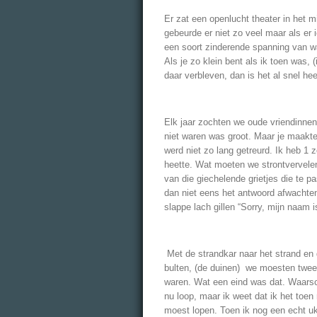
Er zat een openlucht theater in het 
gebeurde er niet zo veel maar als er
een soort zinderende spanning van wa
Als je zo klein bent als ik toen was, 
daar verbleven, dan is het al snel he
Elk jaar zochten we oude vriendinnen 
niet waren was groot. Maar je maakt
werd niet zo lang getreurd. Ik heb 1 
heette. Wat moeten we strontvervele
van die giechelende grietjes die te pa
dan niet eens het antwoord afwachte
slappe lach gillen “Sorry, mijn naam 
Met de strandkar naar het strand en d
bulten, (de duinen) we moesten twee 
waren. Wat een eind was dat. Waarschi
nu loop, maar ik weet dat ik het toen 
moest lopen. Toen ik nog een echt uk