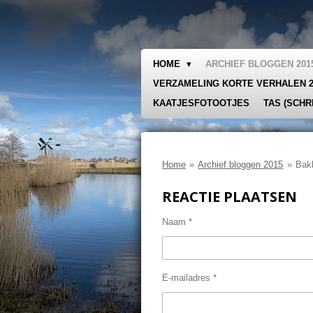
Ga
direct
naar
de
HOME
ARCHIEF BLOGGEN 20
hoofdinhoud
VERZAMELING KORTE VERHALEN 
KAATJESFOTOOTJES
TAS (SCHR
Home
»
Archief bloggen 2015
»
Bak
REACTIE PLAATSEN
Naam *
E-mailadres *