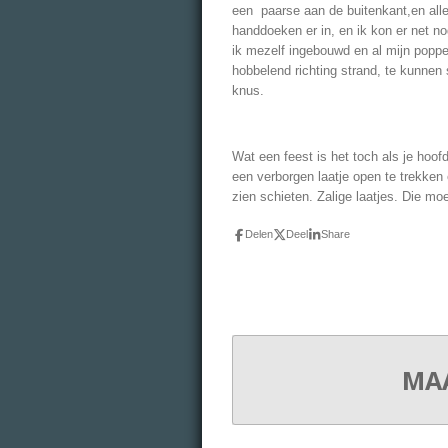
een paarse aan de buitenkant,en alle
handdoeken er in, en ik kon er net no
ik mezelf ingebouwd en al mijn popp
hobbelend richting strand, te kunnen
knus.
Wat een feest is het toch als je hoofd
een verborgen laatje open te trekken e
zien schieten. Zalige laatjes. Die moe
Delen
Deel
Share
MAA