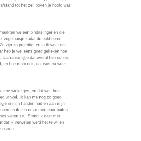
afstand tot het zeil boven je hoofd was
maakten we een pindaslinger en die
t vogelhuisje zodat de eekhoorns
e zijn zo prachtig, en ja ik weet dat
maar heb je wel eens goed gekeken hoe
 Dat ranke lijfje dat overal hen schiet.
, en hoe mooi ook, dat was nu weer
leine winkeltjes, en dat was heel
oed winkel. Ik kan me nog zo goed
uigje in mijn handen had en aan mijn
open en ik liep er zo mee naar buiten
oos waren ze. Stond ik daar met
mdat ik verweten werd het te willen
aten zien.