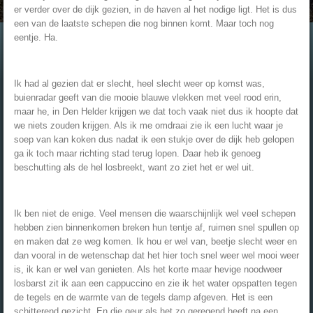
er verder over de dijk gezien, in de haven al het nodige ligt. Het is dus
een van de laatste schepen die nog binnen komt. Maar toch nog
eentje. Ha.
Ik had al gezien dat er slecht, heel slecht weer op komst was,
buienradar geeft van die mooie blauwe vlekken met veel rood erin,
maar he, in Den Helder krijgen we dat toch vaak niet dus ik hoopte dat
we niets zouden krijgen. Als ik me omdraai zie ik een lucht waar je
soep van kan koken dus nadat ik een stukje over de dijk heb gelopen
ga ik toch maar richting stad terug lopen. Daar heb ik genoeg
beschutting als de hel losbreekt, want zo ziet het er wel uit.
Ik ben niet de enige. Veel mensen die waarschijnlijk wel veel schepen
hebben zien binnenkomen breken hun tentje af, ruimen snel spullen op
en maken dat ze weg komen. Ik hou er wel van, beetje slecht weer en
dan vooral in de wetenschap dat het hier toch snel weer wel mooi weer
is, ik kan er wel van genieten. Als het korte maar hevige noodweer
losbarst zit ik aan een cappuccino en zie ik het water opspatten tegen
de tegels en de warmte van de tegels damp afgeven. Het is een
schitterend gezicht. En die geur als het zo geregend heeft na een