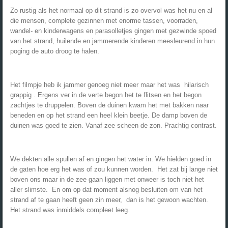
Zo rustig als het normaal op dit strand is zo overvol was het nu en al
die mensen, complete gezinnen met enorme tassen, voorraden,
wandel- en kinderwagens en parasolletjes gingen met gezwinde spoed
van het strand, huilende en jammerende kinderen meesleurend in hun
poging de auto droog te halen.
Het filmpje heb ik jammer genoeg niet meer maar het was hilarisch
grappig . Ergens ver in de verte begon het te flitsen en het begon
zachtjes te druppelen. Boven de duinen kwam het met bakken naar
beneden en op het strand een heel klein beetje. De damp boven de
duinen was goed te zien. Vanaf zee scheen de zon. Prachtig contrast.
We dekten alle spullen af en gingen het water in. We hielden goed in
de gaten hoe erg het was of zou kunnen worden. Het zat bij lange niet
boven ons maar in de zee gaan liggen met onweer is toch niet het
aller slimste. En om op dat moment alsnog besluiten om van het
strand af te gaan heeft geen zin meer, dan is het gewoon wachten.
Het strand was inmiddels compleet leeg.