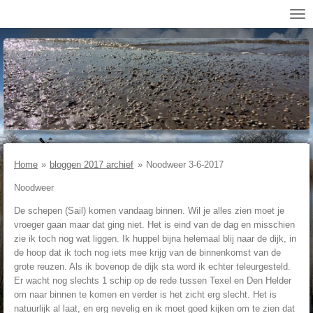
Ga
direct
naar
de
hoofdinhoud
Home
»
bloggen 2017 archief
»
Noodweer 3-6-2017
Noodweer
De schepen (Sail) komen vandaag binnen. Wil je alles zien moet je
vroeger gaan maar dat ging niet. Het is eind van de dag en misschien
zie ik toch nog wat liggen. Ik huppel bijna helemaal blij naar de dijk, in
de hoop dat ik toch nog iets mee krijg van de binnenkomst van de
grote reuzen. Als ik bovenop de dijk sta word ik echter teleurgesteld.
Er wacht nog slechts 1 schip op de rede tussen Texel en Den Helder
om naar binnen te komen en verder is het zicht erg slecht. Het is
natuurlijk al laat, en erg nevelig en ik moet goed kijken om te zien dat