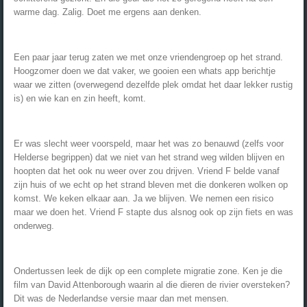
warme dag. Zalig. Doet me ergens aan denken.
Een paar jaar terug zaten we met onze vriendengroep op het strand.
Hoogzomer doen we dat vaker, we gooien een whats app berichtje
waar we zitten (overwegend dezelfde plek omdat het daar lekker rustig
is) en wie kan en zin heeft, komt.
Er was slecht weer voorspeld, maar het was zo benauwd (zelfs voor
Helderse begrippen) dat we niet van het strand weg wilden blijven en
hoopten dat het ook nu weer over zou drijven. Vriend F belde vanaf
zijn huis of we echt op het strand bleven met die donkeren wolken op
komst. We keken elkaar aan. Ja we blijven. We nemen een risico
maar we doen het. Vriend F stapte dus alsnog ook op zijn fiets en was
onderweg.
Ondertussen leek de dijk op een complete migratie zone. Ken je die
film van David Attenborough waarin al die dieren de rivier oversteken?
Dit was de Nederlandse versie maar dan met mensen.