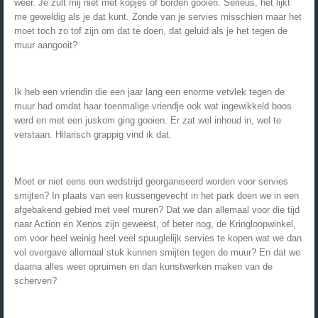
weer. Je zult mij niet met kopjes of borden gooien. Serieus, het lijkt
me geweldig als je dat kunt. Zonde van je servies misschien maar het
moet toch zo tof zijn om dat te doen, dat geluid als je het tegen de
muur aangooit?
Ik heb een vriendin die een jaar lang een enorme vetvlek tegen de
muur had omdat haar toenmalige vriendje ook wat ingewikkeld boos
werd en met een juskom ging gooien. Er zat wel inhoud in, wel te
verstaan. Hilarisch grappig vind ik dat.
Moet er niet eens een wedstrijd georganiseerd worden voor servies
smijten? In plaats van een kussengevecht in het park doen we in een
afgebakend gebied met veel muren? Dat we dan allemaal voor die tijd
naar Action en Xenos zijn geweest, of beter nog, de Kringloopwinkel,
om voor heel weinig heel veel spuuglelijk servies te kopen wat we dan
vol overgave allemaal stuk kunnen smijten tegen de muur? En dat we
daarna alles weer opruimen en dan kunstwerken maken van de
scherven?