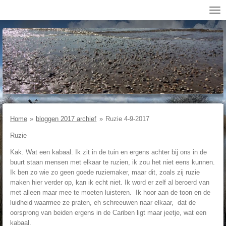
Ga
direct
naar
de
hoofdinhoud
Home
»
bloggen 2017 archief
»
Ruzie 4-9-2017
Ruzie
Kak. Wat een kabaal. Ik zit in de tuin en ergens achter bij ons in de
buurt staan mensen met elkaar te ruzien, ik zou het niet eens kunnen.
Ik ben zo wie zo geen goede ruziemaker, maar dit, zoals zij ruzie
maken hier verder op, kan ik echt niet. Ik word er zelf al beroerd van
met alleen maar mee te moeten luisteren. Ik hoor aan de toon en de
luidheid waarmee ze praten, eh schreeuwen naar elkaar, dat de
oorsprong van beiden ergens in de Cariben ligt maar jeetje, wat een
kabaal.