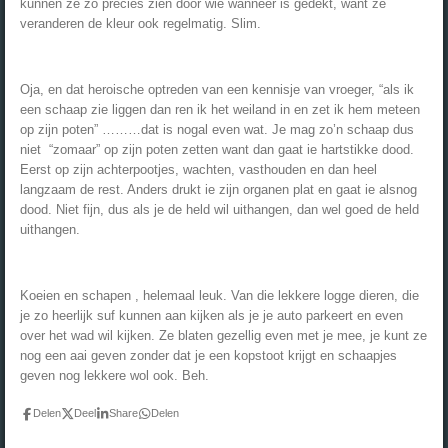
kunnen ze zo precies zien door wie wanneer is gedekt, want ze
veranderen de kleur ook regelmatig. Slim.
Oja, en dat heroische optreden van een kennisje van vroeger, “als ik
een schaap zie liggen dan ren ik het weiland in en zet ik hem meteen
op zijn poten” ………dat is nogal even wat. Je mag zo’n schaap dus
niet “zomaar” op zijn poten zetten want dan gaat ie hartstikke dood.
Eerst op zijn achterpootjes, wachten, vasthouden en dan heel
langzaam de rest. Anders drukt ie zijn organen plat en gaat ie alsnog
dood. Niet fijn, dus als je de held wil uithangen, dan wel goed de held
uithangen.
Koeien en schapen , helemaal leuk. Van die lekkere logge dieren, die
je zo heerlijk suf kunnen aan kijken als je je auto parkeert en even
over het wad wil kijken. Ze blaten gezellig even met je mee, je kunt ze
nog een aai geven zonder dat je een kopstoot krijgt en schaapjes
geven nog lekkere wol ook. Beh.
Delen
Deel
Share
Delen