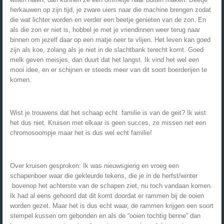
herkauwen op zijn tijd, je zware uiers naar die machine brengen zodat
die wat lichter worden en verder een beetje genieten van de zon. En
als die zon er niet is, hobbel je met je vriendinnen weer terug naar
binnen om jezelf daar op een matje neer te vlijen. Het leven kan goed
zijn als koe, zolang als je niet in de slachtbank terecht komt. Goed
melk geven meisjes, dan duurt dat het langst. Ik vind het wel een
mooi idee, en er schijnen er steeds meer van dit soort boerderijen te
komen.
Wist je trouwens dat het schaap echt familie is van de geit? Ik wist
het dus niet. Kruisen met elkaar is geen succes, ze missen net een
chromosoompje maar het is dus wel echt familie!
Over kruisen gesproken: Ik was nieuwsgierig en vroeg een
schapenboer waar die gekleurde tekens, die je in de herfst/winter
bovenop het achterste van de schapen ziet, nu toch vandaan komen.
Ik had al eens gehoord dat dit komt doordat er rammen bij de ooien
worden gezet. Maar het is dus echt waar, de rammen krijgen een soort
stempel kussen om gebonden en als de “ooien tochtig benne” dan