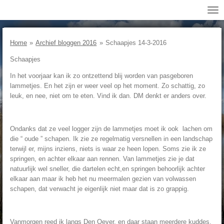
Ga
direct
naar
de
Home
»
Archief bloggen 2016
»
Schaapjes 14-3-2016
hoofdinhoud
Schaapjes
In het voorjaar kan ik zo ontzettend blij worden van pasgeboren
lammetjes. En het zijn er weer veel op het moment. Zo schattig, zo
leuk, en nee, niet om te eten. Vind ik dan. DM denkt er anders over.
Ondanks dat ze veel logger zijn de lammetjes moet ik ook lachen om
die “ oude ” schapen. Ik zie ze regelmatig versnellen in een landschap
terwijl er, mijns inziens, niets is waar ze heen lopen. Soms zie ik ze
springen, en achter elkaar aan rennen. Van lammetjes zie je dat
natuurlijk wel sneller, die dartelen echt,en springen behoorlijk achter
elkaar aan maar ik heb het nu meermalen gezien van volwassen
schapen, dat verwacht je eigenlijk niet maar dat is zo grappig.
Vanmorgen reed ik langs Den Oever, en daar staan meerdere kuddes,