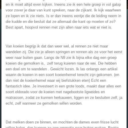
en ik moet altijd even kijken. Ineens zie ik een hele groep in vol galop
voor zover je daar van kunt spreken, naar de zijkant. Ik kijk waarheen
ze lopen en ik zie niets. Is er dan ineens eentje die de leiding neem in
die kudde en die besluit dat ze allemaal die kant op moeten of zo?
Best apart, hoopvol rennen met zijn allen naar iets wat er niet is.
Van koeien begrijp ik dat dan weer wel, al rennen ze niet maar
wandelen zij. Die zie je alleen springen en rennen als ze voor het eerst
weer naar buiten gaan. Langs de N9 zie ik bijna elke dag een groep
koeien die gemolken is, zelf terug kuieren naar de wei. Die hebben
een doel om te wandelen . Gewicht lozen. Ik las onlangs een artikel
waarin de koeien in een soort koeienhemel terecht zijn gekomen. (en
dan niet de koeienhemel waar wij biefstukken eten) Echt een
fantastich idee. Je investeert in een grote loods, maakt daar alles een
soort eldorado voor de koeien met nagebootste ligweides en
matrassen, zodat ze kunnen herkauwen, liggen en ze besluiten zelf, ja
echt, zelf wanneer ze gemolken willen worden.
Dat melken doen ze binnen, en mochten de dames even frisse lucht
willen halen, dan kunnen ze een ommetje naar buiten maken. Beetje