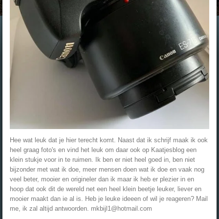
Hee wat leuk dat je hier terecht komt. Naast dat ik schrijf maak ik ook
heel graag foto's en vind het leuk om daar ook op Kaatjesblog een
klein stukje voor in te ruimen. Ik ben er niet heel goed in, ben niet
bijzonder met wat ik doe, meer mensen doen wat ik doe en vaak nog
veel beter, mooier en origineler dan ik maar ik heb er plezier in en
hoop dat ook dit de wereld net een heel klein beetje leuker, liever en
mooier maakt dan ie al is. Heb je leuke ideeen of wil je reageren? Mail
me, ik zal altijd antwoorden. mkbijl1@hotmail.com