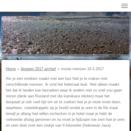
Ga
direct
naar
de
hoofdinhoud
Home
»
bloggen 2017 archief
»
mooie mensen 16-1-2017
Als je een rondreis maakt met een bus heb je te maken met
verschillende mensen. Ik vind het helemaal leuk. Niet alleen maakt
het dat ik landen kan bezoeken waar ik anders niet zo snel zou gaan
reizen (denk aan Rusland met die kamikaze idioten) maar het
bespaart je ook veel tijd om uit te zoeken hoe je je route moet doen,
waarheen, zweetdruppels op je hoofd omdat je uren in de file staat
terwijl je allang had willen inchecken in je hotel maar je hebt de
verkeerde afslag genomen en nu moet je lijdzaam toe zien hoe je uren
en uren doet over een stukje van 4 kilometer (Indonesie Java) .