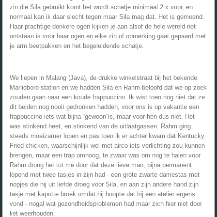
zin die Sila gebruikt komt het wordt schatje minimaal 2 x voor, en
normaal kan ik daar slecht tegen maar Sila mag dat. Het is gemeend.
Haar prachtige donkere ogen kijken je aan alsof de hele wereld net
ontstaan is voor haar ogen en elke zin of opmerking gaat gepaard met
je arm beetpakken en het begeleidende schatje.
We liepen in Malang (Java), de drukke winkelstraat bij het bekende
Marlioboro station en we hadden Sila en Rahm beloofd dat we op zoek
zouden gaan naar een koude frappuccino. Ik wist toen nog niet dat ze
dit beiden nog nooit gedronken hadden, voor ons is op vakantie een
frappuccino iets wat bijna “gewoon”is, maar voor hen dus niet. Het
was stinkend heet, en stinkend van de uitlaatgassen. Rahm ging
steeds moeizamer lopen en pas toen ik er achter kwam dat Kentucky
Fried chicken, waarschijnlijk wel met airco iets verlichting zou kunnen
brengen, maar een trap omhoog, te zwaar was om nog te halen voor
Rahm drong het tot me door dat deze lieve man, bijna permanent
lopend met twee tasjes in zijn had - een grote zwarte damestas met
nopjes die hij uit liefde droeg voor Sila, en aan zijn andere hand zijn
tasje met kapotte broek omdat hij hoopte dat hij een atelier ergens
vond - nogal wat gezondheidsproblemen had maar zich hier niet door
liet weerhouden.