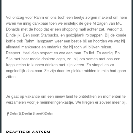
Vol ontzag voor Rahm en ons toch een beetje zorgen makend om hem
waren we innig dankbaar toen we eindelijk de gele M zagen van MC
Donalds met de hoop dat er een shopping mall achter zat. Verdomd.
Eindelijk. Een soort Starbucks, en godzijdank roltrappen. Bij de koude
koffie trok Rahm langzaam weer een beetje bij en hoorden we wat hij
allemaal mankeerde en ondanks dat hij toch wil blijven reizen.
Respect. Heel diep respect en wat een man. Zo lief. Zo aardig. En
Sila met haar mooie donkere ogen, zo blij om samen met ons een
frappuccino te kunnen drinken met zijn vieren. Zo simpel en zo
ongelooflijk dankbaar. Ze zijn daar ter plekke midden in mijn hart gaan
zitten.
Je gaat op vakantie om een nieuw land te ontdekken en momenten te
verzamelen voor je herinneringenkastje. We kregen er zoveel meer bij.
Delen
Deel
Share
Delen
REACTIE PLAATSEN