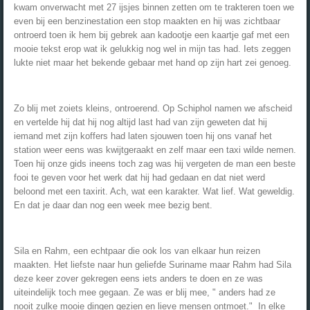
kwam onverwacht met 27 ijsjes binnen zetten om te trakteren toen we
even bij een benzinestation een stop maakten en hij was zichtbaar
ontroerd toen ik hem bij gebrek aan kadootje een kaartje gaf met een
mooie tekst erop wat ik gelukkig nog wel in mijn tas had. Iets zeggen
lukte niet maar het bekende gebaar met hand op zijn hart zei genoeg.
Zo blij met zoiets kleins, ontroerend. Op Schiphol namen we afscheid
en vertelde hij dat hij nog altijd last had van zijn geweten dat hij
iemand met zijn koffers had laten sjouwen toen hij ons vanaf het
station weer eens was kwijtgeraakt en zelf maar een taxi wilde nemen.
Toen hij onze gids ineens toch zag was hij vergeten de man een beste
fooi te geven voor het werk dat hij had gedaan en dat niet werd
beloond met een taxirit. Ach, wat een karakter. Wat lief. Wat geweldig.
En dat je daar dan nog een week mee bezig bent.
Sila en Rahm, een echtpaar die ook los van elkaar hun reizen
maakten. Het liefste naar hun geliefde Suriname maar Rahm had Sila
deze keer zover gekregen eens iets anders te doen en ze was
uiteindelijk toch mee gegaan. Ze was er blij mee, " anders had ze
nooit zulke mooie dingen gezien en lieve mensen ontmoet." In elke