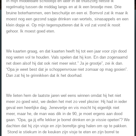
In mijn middelbare schooltijd en later in de thuiszorg fietste ik
regelmatig tussen de middag langs en at ik een broodje mee. Drie
bruine boterhammen, een beschuitje en een ei. Bomvol zat ik maar ik
moest nog een gezond sapje drinken van wortels, sinasappels en een
klein dopje ei. Op mijn tegensputteren dat ik vol zat vond ik nooit
gehoor. Ik moest goed eten.
We kaarten graag, en dat kaarten heeft hij tot een jaar voor zijn dood
nog weten vol te houden. Vals spelen dat hij kon. En dan zogenaamd
net doen alsof hij dat ook niet meer wist.” Ja je grootje”, zei ik dan.
“Opa je weet best dat je schoppenvrouw niet zomaar op mag gooien”.
Dan zat hij te grinnikken dat ik het doorhad.
We lieten hem de laatste jaren wel eens winnen omdat hij het niet
meer zo goed wist, we deden het met zo veel plezier. Hij had in ieder
geval een heerlijke dag. Jenevertje en vis mocht hij eigenlijk niet
meer, maar he, de man was dik in de 90, je moet ergens aan dood
gaan. “Opa, ga jij effe lekker je borrel drinken en je vissie opeten”? We
dachten dat hij zijn visje en zijn borreltje ging halen om op te pakken.
Stond ie stiekum in de keuken zijn visje te eten en zijn borrel te