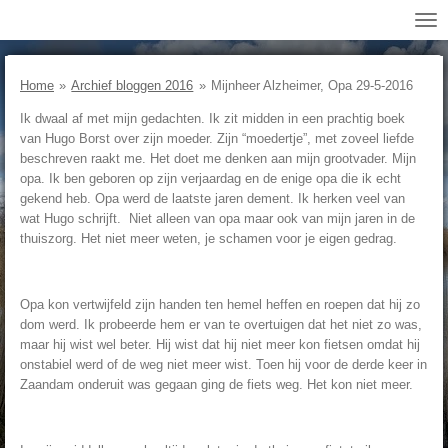
Ga
direct
naar
de
Home
»
Archief bloggen 2016
»
Mijnheer Alzheimer, Opa 29-5-2016
hoofdinhoud
Ik dwaal af met mijn gedachten. Ik zit midden in een prachtig boek
van Hugo Borst over zijn moeder. Zijn “moedertje”, met zoveel liefde
beschreven raakt me. Het doet me denken aan mijn grootvader. Mijn
opa. Ik ben geboren op zijn verjaardag en de enige opa die ik echt
gekend heb. Opa werd de laatste jaren dement. Ik herken veel van
wat Hugo schrijft. Niet alleen van opa maar ook van mijn jaren in de
thuiszorg. Het niet meer weten, je schamen voor je eigen gedrag.
Opa kon vertwijfeld zijn handen ten hemel heffen en roepen dat hij zo
dom werd. Ik probeerde hem er van te overtuigen dat het niet zo was,
maar hij wist wel beter. Hij wist dat hij niet meer kon fietsen omdat hij
onstabiel werd of de weg niet meer wist. Toen hij voor de derde keer in
Zaandam onderuit was gegaan ging de fiets weg. Het kon niet meer.