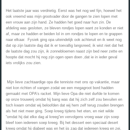
Het laatste jaar was verdrietig. Eerst was het nog wel fijn, hoewel het
ook vreemd was mijn grootvader door de gangen te zien lopen met
een vrouw aan zijn hand. Ze hadden het goed naar hun zin. De
afdeling was gesloten, ze bleven rondjes lopen want ze konden er niet
af, maar ze hadden er beiden lol in om rondjes te lopen en te grappen
naar elkaar. Fysiek ging opa uiteindelijk ook achteruit en ik weet nog
dat op zijn laatste dag dat ik er toevallig langsreed, ik wist niet dat het
de laatste dag zou zijn, ik zonnebloemen naast zijn bed neer zette en
hoopte dat mocht hij nog zijn ogen open doen ,dat ie in ieder geval
iets vrolijks zou zien.
Mijn lieve zachtaardige opa die tenniste met ons op vakantie, maar
niet kon richten of vangen zodat we een megagroot bord hadden
gemaakt met OPA’s racket. Mijn lieve Opa die niet durfde te komen
op onze trouwerij omdat hij bang was dat hij zich zelf zou bevuilen en
toch kwam omdat wij beloofden dat wij hem zelf terug zouden brengen
als het niet meer ging. Soep kreeg tijdens het eten, en niet wilde
“omdat hij dat elke dag al kreeg”en vervolgens vroeg waar zijn soep
bleef toen iedereen soep kreeg. Bij het dessert een speciaal desert
kreeg omdat hij diabeet was en het ijs zag dat iedereen kreeg en zei,