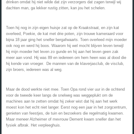
drinken omdat hij niet wilde dat zijn verzorgers dat zagen terwijl wij
dachten man, ga lekker rustig zitten, kan jou het schelen.
Toen hij nog in zijn eigen huisje zat op de Kraakstraat, en zijn kat
overleed, Poekie, de kat met drie poten, zijn trouwe kameraard voor
bijna 18 jaar ging het sneller bergafwaarts. Toen overleed mijn moeder
ook nog en werd hij boos. Waarom hij wel mocht blijven leven terwijl
hij mijn moeder het leven zo gunde en hij aan het leven geen zak
meer aan vond. Hij was 89 en iedereen om hem heen was al dood die
hij kende van vroeger. De mannen van de klaverjasclub, de visclub,
zijn broers, iedereen was al weg.
Maar de dood werkte niet mee. Toen Opa rond vier uur in de ochtend
voor de tweede keer langs de snelweg was weggeplukt om de
machines aan te zetten omdat hij zeker wist dat hij aan het werk
moest kon het echt niet langer. Eerst nog een jaar in het zorgcentrum,
genieten van feestjes, de tuin en bezoekers die regelmatig kwamen.
Maar meneer Alzheimer of mevrouw Dement kwam sneller dan het
fysiek afbrak. Het verpleeghuis.