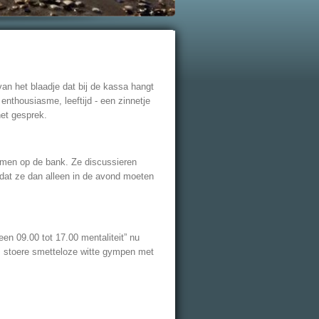
van het blaadje dat bij de kassa hangt
nthousiasme, leeftijd - een zinnetje
het gesprek.
gamen op de bank. Ze discussieren
t dat ze dan alleen in de avond moeten
een 09.00 tot 17.00 mentaliteit” nu
ie stoere smetteloze witte gympen met