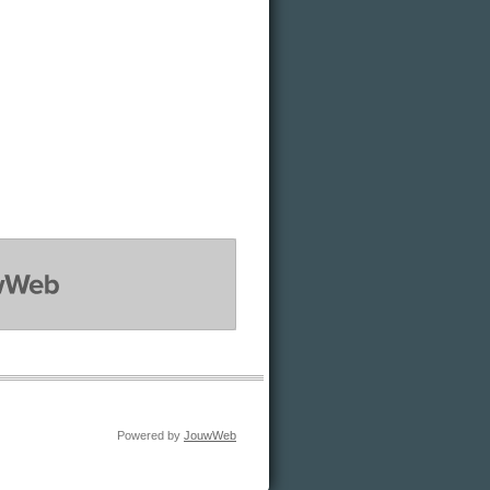
EB
Powered by
JouwWeb