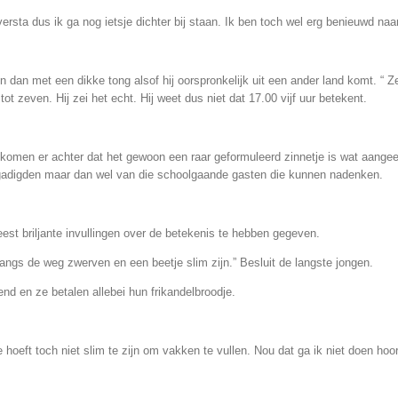
versta dus ik ga nog ietsje dichter bij staan. Ik ben toch wel erg benieuwd na
 dan met een dikke tong alsof hij oorspronkelijk uit een ander land komt. “ Z
t zeven. Hij zei het echt. Hij weet dus niet dat 17.00 vijf uur betekent.
n komen er achter dat het gewoon een raar geformuleerd zinnetje is wat aange
gadigden maar dan wel van die schoolgaande gasten die kunnen nadenken.
eest briljante invullingen over de betekenis te hebben gegeven.
angs de weg zwerven en een beetje slim zijn.” Besluit de langste jongen.
nd en ze betalen allebei hun frikandelbroodje.
e hoeft toch niet slim te zijn om vakken te vullen. Nou dat ga ik niet doen hoo