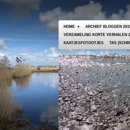
Ga
direct
naar
de
HOME
ARCHIEF BLOGGEN 20
hoofdinhoud
VERZAMELING KORTE VERHALEN 
KAATJESFOTOOTJES
TAS (SCHR