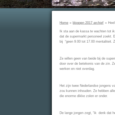
Home
»
bloggen 2017 archief
»
Heel
Ik sta aan de kassa te wachten tot ik
dat de supermarkt personeel zoekt. E
bij “geen 9.00 tot 17.00 mentaliteit
Ze willen geen van beide bij de supe
door over de betekenis van de zin. Ze
werken en niet overdag.
Het zijn twee Nederlandse jongens van
zou kunnen inhouden. Ze hebben alleb
die enorme dikke zolen er onder.
De lange jongen zegt, “ik denk dat he