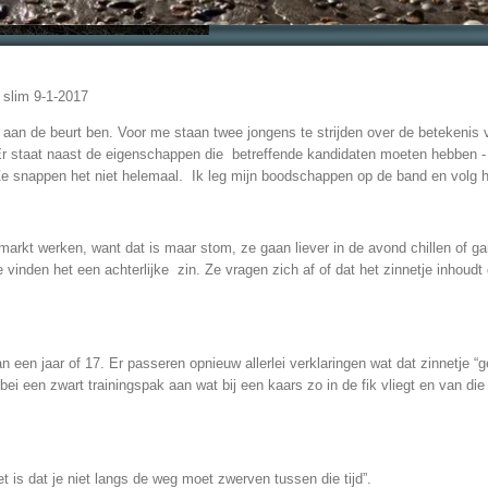
 slim 9-1-2017
 aan de beurt ben. Voor me staan twee jongens te strijden over de betekenis 
r staat naast de eigenschappen die betreffende kandidaten moeten hebben - e
. Ze snappen het niet helemaal. Ik leg mijn boodschappen op de band en volg 
rmarkt werken, want dat is maar stom, ze gaan liever in de avond chillen of 
 vinden het een achterlijke zin. Ze vragen zich af of dat het zinnetje inhoud
 een jaar of 17. Er passeren opnieuw allerlei verklaringen wat dat zinnetje “g
ei een zwart trainingspak aan wat bij een kaars zo in de fik vliegt en van d
t is dat je niet langs de weg moet zwerven tussen die tijd”.