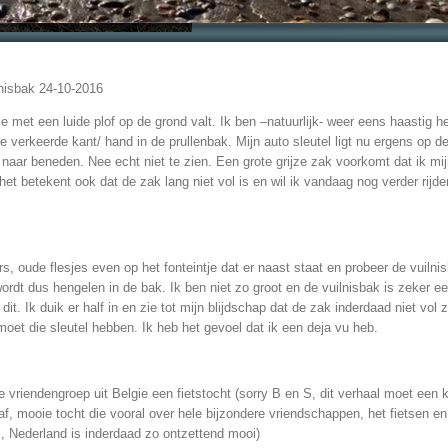
nisbak 24-10-2016
ie met een luide plof op de grond valt. Ik ben –natuurlijk- weer eens haastig h
e verkeerde kant/ hand in de prullenbak. Mijn auto sleutel ligt nu ergens op d
aar beneden. Nee echt niet te zien. Een grote grijze zak voorkomt dat ik mij
het betekent ook dat de zak lang niet vol is en wil ik vandaag nog verder rijde
ers, oude flesjes even op het fonteintje dat er naast staat en probeer de vuilnis
 wordt dus hengelen in de bak. Ik ben niet zo groot en de vuilnisbak is zeker e
it. Ik duik er half in en zie tot mijn blijdschap dat de zak inderdaad niet vol 
oet die sleutel hebben. Ik heb het gevoel dat ik een deja vu heb.
 vriendengroep uit Belgie een fietstocht (sorry B en S, dit verhaal moet een
f, mooie tocht die vooral over hele bijzondere vriendschappen, het fietsen en
el, Nederland is inderdaad zo ontzettend mooi)