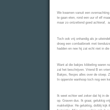
We kwamen vanuit een overnachting u
te gaan eten, rond een uur of elf maa
maar zo ontzettend goed achteraf, aa
Toch ook vrij onhandig als je uiteinde
droeg een combatbroek met tienduize
hadden en nee hij zat echt niet in di
Want al die bakjes kibbeling waren n
zal het beschrijven. Vriend B en vrie
Bakjes, flesjes alles over de stoep. 
In opperste wanhoop toch nog een kee
Ik weet echter wel zeker dat hij in d
op. Graven dus. Ik graai, gelukkig vr
makkelijker. He gelukkig, dolblij kijk