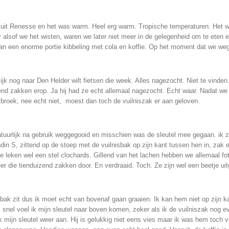
it Renesse en het was warm. Heel erg warm. Tropische temperaturen. Het wa
r alsof we het wisten, waren we later niet meer in de gelegenheid om te eten e
n een enorme portie kibbeling met cola en koffie. Op het moment dat we weg 
lijk nog naar Den Helder wilt fietsen die week. Alles nagezocht. Niet te vinden.
nd zakken erop. Ja hij had ze echt allemaal nagezocht. Echt waar. Nadat we 
e broek, nee echt niet, moest dan toch de vuilniszak er aan geloven.
atuurlijk na gebruik weggegooid en misschien was de sleutel mee gegaan. ik z
ndin S, zittend op de stoep met de vuilnisbak op zijn kant tussen hen in, zak e
Ze leken wel een stel clochards. Gillend van het lachen hebben we allemaal fo
r die tienduizend zakken door. En verdraaid. Toch. Ze zijn wel een beetje uit
e bak zit dus ik moet echt van bovenaf gaan graaien. Ik kan hem niet op zijn k
ij snel voel ik mijn sleutel naar boven komen, zeker als ik de vuilniszak nog 
 ik mijn sleutel weer aan. Hij is gelukkig niet eens vies maar ik was hem toch 