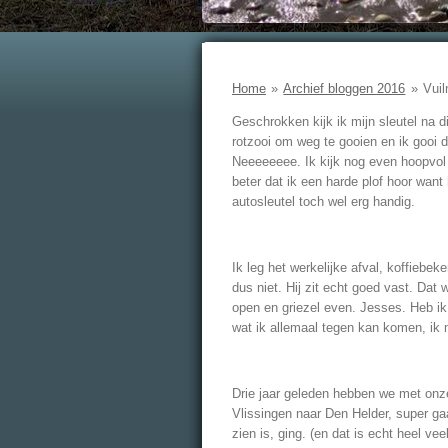
Home
»
Archief bloggen 2016
»
Vuil
Geschrokken kijk ik mijn sleutel na d
rotzooi om weg te gooien en ik gooi d
Neeeeeeee. Ik kijk nog even hoopvol n
beter dat ik een harde plof hoor want 
autosleutel toch wel erg handig.
Ik leg het werkelijke afval, koffiebek
dus niet. Hij zit echt goed vast. Dat
open en griezel even. Jesses. Heb ik d
wat ik allemaal tegen kan komen, ik m
Drie jaar geleden hebben we met onze
Vlissingen naar Den Helder, super gaa
zien is, ging. (en dat is echt heel ve