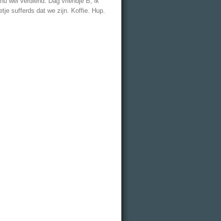
 nu wel verdiend. Dag vriendje B, ik
je sufferds dat we zijn. Koffie. Hup.