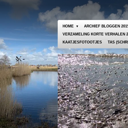
Ga
direct
naar
de
HOME
ARCHIEF BLOGGEN 20
hoofdinhoud
VERZAMELING KORTE VERHALEN 
KAATJESFOTOOTJES
TAS (SCHR