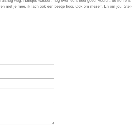
 nu alsnog weg. Handjes wassen, nog even echt heel goed. Vooruit, de koffie is
en met je mee. ik lach ook een beetje hoor. Ook om mezelf. En om jou. Stellet