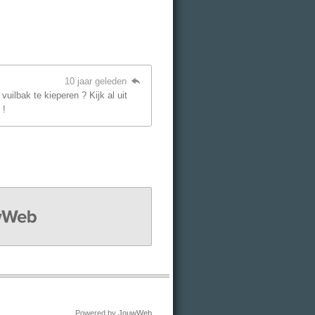
10 jaar geleden
uilbak te kieperen ? Kijk al uit
 !
EB
Powered by
JouwWeb