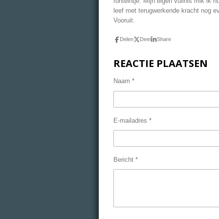
fonteintje. Mijn eigen vuilnis mik ik
leef met terugwerkende kracht nog ev
Vooruit.
Delen
Deel
Share
REACTIE PLAATSEN
Naam *
E-mailadres *
Bericht *