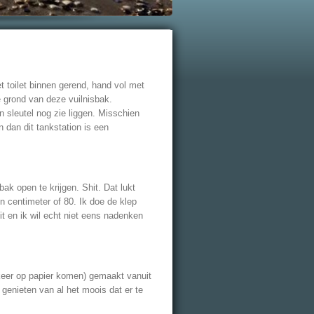
et toilet binnen gerend, hand vol met
e grond van deze vuilnisbak.
n sleutel nog zie liggen. Misschien
n dan dit tankstation is een
bak open te krijgen. Shit. Dat lukt
en centimeter of 80. Ik doe de klep
zit en ik wil echt niet eens nadenken
 keer op papier komen) gemaakt vanuit
 genieten van al het moois dat er te