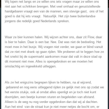
Wij lopen net langs en ze willen ons iets vragen maar ze willen ons
niet aan het schrikken brengen. Met veel omhaal en geruststellende
handgebaren vraagt een van de mannen, een stevige gast, ons of het
goed is dat hij iets vraagt. Natuurlijk. Het zijn twee buitenlandse
jongens die redelijk goed Nederlands spreken.
Waar ze bier kunnen halen. Wij wijzen achter ons, daar zit Flow, daar
is bier te halen. Daar is een bar. Nee. Dat was niet de bedoeling. Het
moet mee in het busje. Wij vragen niet verder, we gaan er blind vanuit
dat ze niet met drank op gaan rijden. We proberen uit te leggen hoe ze
het snelst bij de supermarkt aankomen maar dat valt in deze stad op
dit moment niet mee. Alles is opengebroken en we moeten het
omslachtig en ingewikkeld uitleggen.
Als ze het enigszins begrepen lijken te hebben, na al wijzend,
gebarend en nog eens uitleggend rijden ze gelijk met ons op zodat we
het eerste stukje, ook al omdat alles openligt en je toch niet kunt
doorrijden, een beetje kunnen sturen en begeleiden van afstand.
Alleen is de weg nu nog verder opgebroken dan dat wij al dachten.
Aan het eind van de straat kun je niet meer netjes de bocht om, er