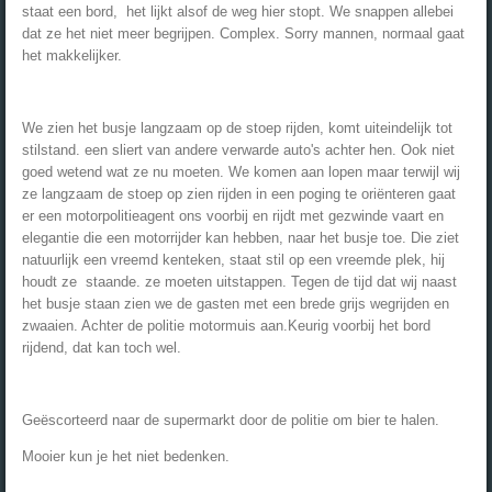
staat een bord, het lijkt alsof de weg hier stopt. We snappen allebei
dat ze het niet meer begrijpen. Complex. Sorry mannen, normaal gaat
het makkelijker.
We zien het busje langzaam op de stoep rijden, komt uiteindelijk tot
stilstand. een sliert van andere verwarde auto's achter hen. Ook niet
goed wetend wat ze nu moeten. We komen aan lopen maar terwijl wij
ze langzaam de stoep op zien rijden in een poging te oriënteren gaat
er een motorpolitieagent ons voorbij en rijdt met gezwinde vaart en
elegantie die een motorrijder kan hebben, naar het busje toe. Die ziet
natuurlijk een vreemd kenteken, staat stil op een vreemde plek, hij
houdt ze staande. ze moeten uitstappen. Tegen de tijd dat wij naast
het busje staan zien we de gasten met een brede grijs wegrijden en
zwaaien. Achter de politie motormuis aan.Keurig voorbij het bord
rijdend, dat kan toch wel.
Geëscorteerd naar de supermarkt door de politie om bier te halen.
Mooier kun je het niet bedenken.