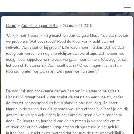
Ga
direct
naar
de
Home
»
Archief bloggen 2015
»
Sauna 9-11-2015
hoofdinhoud
“O, kijk nou Trees, ik krijg inzichten van de gele kleur. Nou dat moeten
we proberen. Wat doet rood? Rood de kleur van kracht van het
individu. Wat staat er bij groen? Effe lezen hoor meiden. Dat we daar
rustig van worden en nog vriendelijker dan we al zijn. Dat hebben we
nodig. Nou huppetee he meiden, we gaan naar binnen. Wat zeg je, dat
het een stilte sauna is? Wat houdt dat in? O we mogen niet praten.
Nou dan praten we toch niet. Dan gaan we fluisteren.”
De voor mij nog onbekende dames barsten in klaterend gelach uit .
Het geluid draagt heerlijk ver omdat de sauna op een vide zit, onder
de trap zit het zwembad en het plafond is ook nog laag. Je hoort
binnen in de sauna dus elk gesprek wat zich afspeelt, al hoef je om dit
gesprek te volgen ook elders in het complex geen enkele moeite te
doen. De hoogte en hardheid van de stemmen is voldoende om te
wensen dat er een volume knop ergens zit waarmee je het geluid
buiten laat. Ik zucht even, wetend dat het met de rust waarschijinlijk