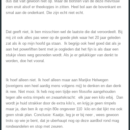
dus dat valt gewoon niet op. Maar de borsten van de deze mevrouw
zien eruit alsof er theekopjes in zitten. Heel bol aan de bovenkant en
smal aan de onderkant. Die zijn echt niet echt.
Dat geeft niet, ik ben misschien wel de laatste die dat veroordeelt. Bij
mij zit ook alles pas weer op de goede plek waar het 20 jaar geleden
zat als ik op mijn hoofd ga staan. Ik begrijp ook heel goed dat als je
aan het powerliften bent met je oogleden dat het fijn is als daar een
stukje vlees weg gesneden wordt. Als je er gelukkiger van denkt te
worden, doe het vooral.
Ik hoef alleen niet. Ik hoef alleen maar aan Marijke Helwegen
(overigens een heel aardig mens volgens mij) te denken en dan denk
ik nee. Niet mooi. Ik heb nog een tijdje een filosofie aangehouden
tegen alle extra rimpels en zwaartekracht: elk jaar een kilo erbij. Dan
wordt je huid strakker door de extra kilo’s, en krijg je geen rimpels
maar ja, dan ben ik op mijn 80e ongeveer 110 kilo en dat lijkt me ook
geen strak plan. Conclusie: Kaatje, leg je er bij neer , wees gewoon
trots op wie je bent, dat je uberhaupt nog op deze aardbol rond mag
rondwandelen en stop met zeuren.