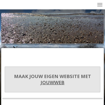
Ga
direct
naar
de
hoofdinhoud
MAAK JOUW EIGEN WEBSITE MET
JOUWWEB